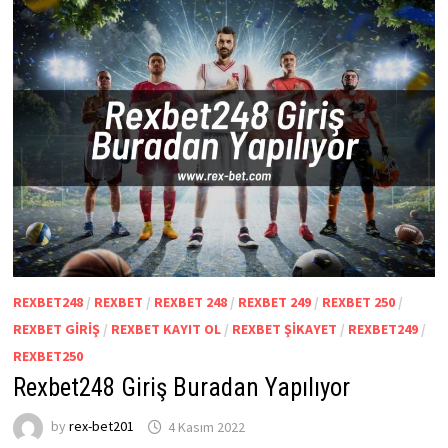
REXBET248
/
REXBET
/
REXBET 248
/
REXBET 249
/
REXBET 250
/
REXBET GIRIŞ
/
REXBET KAYIT OL
/
REXBET ŞIKAYET
/
REXBET249
/
REXBET250
Rexbet248 Giriş Buradan Yapılıyor
by
rex-bet201
4 Kasım 2022