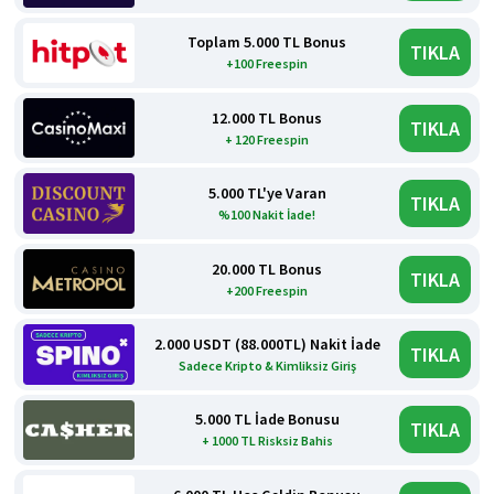
Toplam 5.000 TL Bonus
TIKLA
+100 Freespin
12.000 TL Bonus
TIKLA
+ 120 Freespin
5.000 TL'ye Varan
TIKLA
%100 Nakit İade!
20.000 TL Bonus
TIKLA
+200 Freespin
2.000 USDT (88.000TL) Nakit İade
TIKLA
Sadece Kripto & Kimliksiz Giriş
5.000 TL İade Bonusu
TIKLA
+ 1000 TL Risksiz Bahis