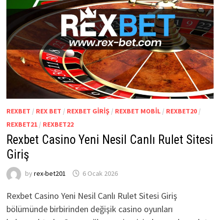
REXBET
/
REX BET
/
REXBET GIRIŞ
/
REXBET MOBIL
/
REXBET20
/
REXBET21
/
REXBET22
Rexbet Casino Yeni Nesil Canlı Rulet Sitesi
Giriş
by
rex-bet201
6 Ocak 2026
Rexbet Casino Yeni Nesil Canlı Rulet Sitesi Giriş
bölümünde birbirinden değişik casino oyunları