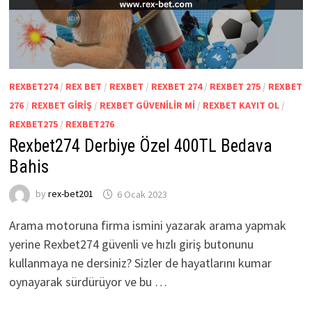
REXBET274
/
REX BET
/
REXBET
/
REXBET 274
/
REXBET 275
/
REXBET
276
/
REXBET GIRIŞ
/
REXBET GÜVENILIR MI
/
REXBET KAYIT OL
/
REXBET275
/
REXBET276
Rexbet274 Derbiye Özel 400TL Bedava
Bahis
by
rex-bet201
6 Ocak 2023
Arama motoruna firma ismini yazarak arama yapmak
yerine Rexbet274 güvenli ve hızlı giriş butonunu
kullanmaya ne dersiniz? Sizler de hayatlarını kumar
oynayarak sürdürüyor ve bu …