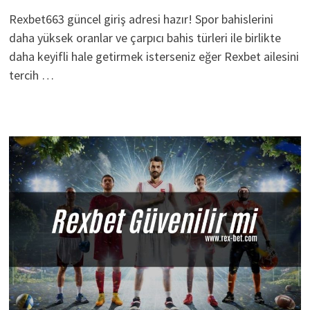
Rexbet663 güncel giriş adresi hazır! Spor bahislerini
daha yüksek oranlar ve çarpıcı bahis türleri ile birlikte
daha keyifli hale getirmek isterseniz eğer Rexbet ailesini
tercih …