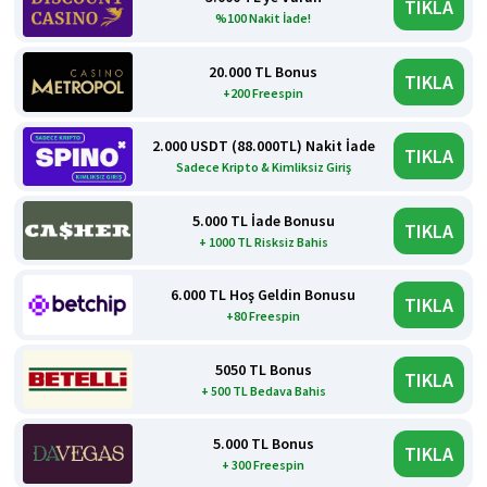
TIKLA
%100 Nakit İade!
20.000 TL Bonus
TIKLA
+200 Freespin
2.000 USDT (88.000TL) Nakit İade
TIKLA
Sadece Kripto & Kimliksiz Giriş
5.000 TL İade Bonusu
TIKLA
+ 1000 TL Risksiz Bahis
6.000 TL Hoş Geldin Bonusu
TIKLA
+80 Freespin
5050 TL Bonus
TIKLA
+ 500 TL Bedava Bahis
5.000 TL Bonus
TIKLA
+ 300 Freespin