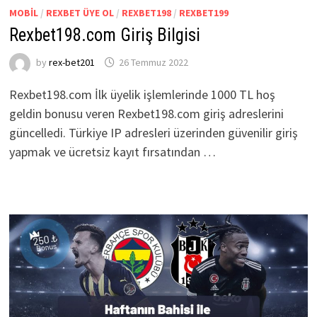
MOBIL
/
REXBET ÜYE OL
/
REXBET198
/
REXBET199
Rexbet198.com Giriş Bilgisi
by
rex-bet201
26 Temmuz 2022
Rexbet198.com İlk üyelik işlemlerinde 1000 TL hoş
geldin bonusu veren Rexbet198.com giriş adreslerini
güncelledi. Türkiye IP adresleri üzerinden güvenilir giriş
yapmak ve ücretsiz kayıt fırsatından …