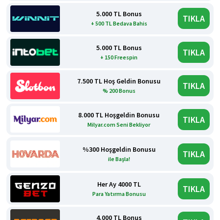
5.000 TL Bonus
TIKLA
+ 500 TL Bedava Bahis
5.000 TL Bonus
TIKLA
+ 150 Freespin
7.500 TL Hoş Geldin Bonusu
TIKLA
% 200 Bonus
8.000 TL Hoşgeldin Bonusu
TIKLA
Milyar.com Seni Bekliyor
%300 Hoşgeldin Bonusu
TIKLA
ile Başla!
Her Ay 4000 TL
TIKLA
Para Yatırma Bonusu
4.000 TL Bonus