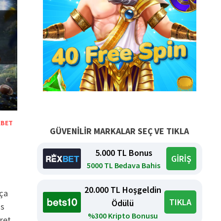
XBET
GÜVENİLİR MARKALAR SEÇ VE TIKLA
5.000 TL Bonus
GİRİŞ
5000 TL Bedava Bahis
20.000 TL Hoşgeldin
kça
TIKLA
Ödülü
is
%300 Kripto Bonusu
ret