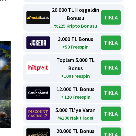
20.000 TL Hoşgeldin
TIKLA
Bonusu
%225 Kripto Bonusu
3.000 TL Bonus
TIKLA
+50 Freespin
Toplam 5.000 TL
TIKLA
Bonus
+100 Freespin
12.000 TL Bonus
TIKLA
+ 120 Freespin
5.000 TL'ye Varan
TIKLA
%100 Nakit İade!
20.000 TL Bonus
TIKLA