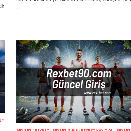
cih
…
ET
REX BET
/
REXBET
/
REXBET GIRIŞ
/
REXBET KAYIT OL
/
REXBET