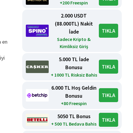
+200 Freespin
2.000 USDT
(88.000TL) Nakit
TIKLA
İade
Sadece Kripto &
a en
Kimliksiz Giriş
iyi
5.000 TL İade
TIKLA
Bonusu
+ 1000 TL Risksiz Bahis
6.000 TL Hoş Geldin
TIKLA
Bonusu
+80 Freespin
5050 TL Bonus
TIKLA
+ 500 TL Bedava Bahis