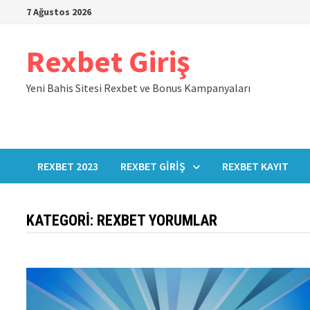
İçeriğe
7 Ağustos 2026
geç
Rexbet Giriş
Yeni Bahis Sitesi Rexbet ve Bonus Kampanyaları
REXBET 2023
REXBET GIRIŞ
REXBET KAYIT
KATEGORI:
REXBET YORUMLAR