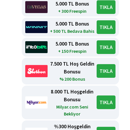
5.000 TL Bonus
TIKLA
+ 300 Freespin
5.000 TL Bonus
TIKLA
+ 500 TL Bedava Bahis
5.000 TL Bonus
TIKLA
+ 150 Freespin
7.500 TL Hoş Geldin
TIKLA
Bonusu
% 200 Bonus
8.000 TL Hoşgeldin
Bonusu
TIKLA
Milyar.com Seni
Bekliyor
%300 Hoşgeldin