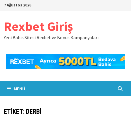
İçeriğe
7 Ağustos 2026
geç
Rexbet Giriş
Yeni Bahis Sitesi Rexbet ve Bonus Kampanyaları
MENÜ
ETIKET:
DERBI