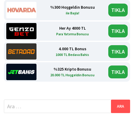
%300 Hoşgeldin Bonusu
TIKLA
ile Başla!
Her Ay 4000 TL
TIKLA
Para Yatırma Bonusu
4.000 TL Bonus
TIKLA
1000 TL Bedava Bahis
%325 Kripto Bonusu
TIKLA
20.000 TL Hoşgeldin Bonusu
Arama: