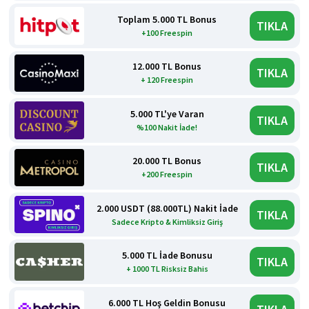
Toplam 5.000 TL Bonus
TIKLA
+100 Freespin
12.000 TL Bonus
TIKLA
+ 120 Freespin
5.000 TL'ye Varan
TIKLA
%100 Nakit İade!
20.000 TL Bonus
TIKLA
+200 Freespin
2.000 USDT (88.000TL) Nakit İade
TIKLA
Sadece Kripto & Kimliksiz Giriş
5.000 TL İade Bonusu
TIKLA
+ 1000 TL Risksiz Bahis
6.000 TL Hoş Geldin Bonusu