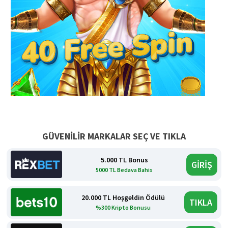
GÜVENİLİR MARKALAR SEÇ VE TIKLA
5.000 TL Bonus
GİRİŞ
5000 TL Bedava Bahis
20.000 TL Hoşgeldin Ödülü
TIKLA
%300 Kripto Bonusu