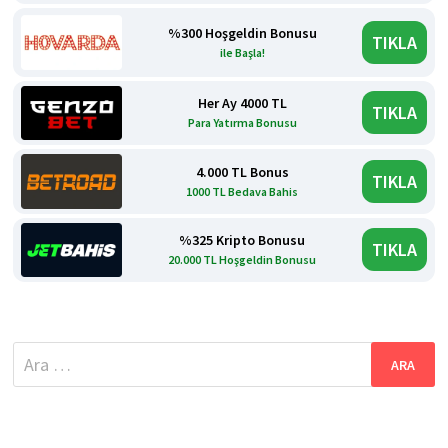
%300 Hoşgeldin Bonusu
TIKLA
ile Başla!
Her Ay 4000 TL
TIKLA
Para Yatırma Bonusu
4.000 TL Bonus
TIKLA
1000 TL Bedava Bahis
%325 Kripto Bonusu
TIKLA
20.000 TL Hoşgeldin Bonusu
Arama: