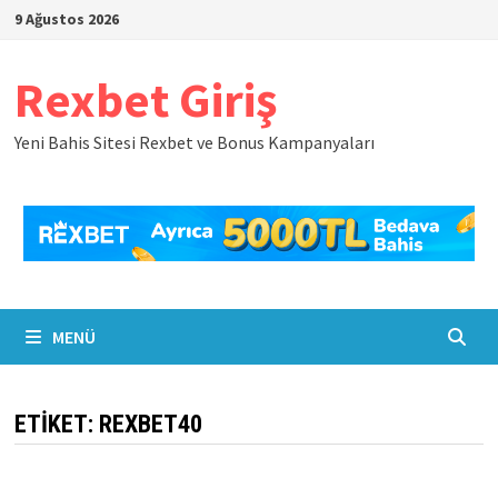
İçeriğe
9 Ağustos 2026
geç
Rexbet Giriş
Yeni Bahis Sitesi Rexbet ve Bonus Kampanyaları
MENÜ
ETIKET:
REXBET40