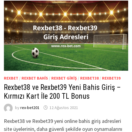
REXBET
/
REXBET BAHIS
/
REXBET GIRIŞ
/
REXBET38
/
REXBET39
Rexbet38 ve Rexbet39 Yeni Bahis Giriş –
Kırmızı Kart İle 200 TL Bonus
by
rex-bet201
12 Ağustos 2021
Rexbet38 ve Rexbet39 yeni online bahis giriş adresleri
site üyelerinin, daha güvenli şekilde oyun oynamalarını