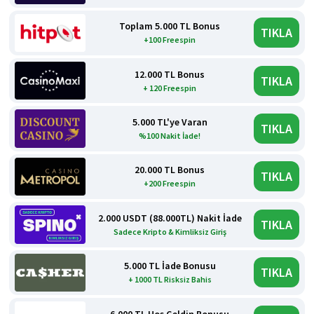
Toplam 5.000 TL Bonus
TIKLA
+100 Freespin
12.000 TL Bonus
TIKLA
+ 120 Freespin
5.000 TL'ye Varan
TIKLA
%100 Nakit İade!
20.000 TL Bonus
TIKLA
+200 Freespin
2.000 USDT (88.000TL) Nakit İade
TIKLA
Sadece Kripto & Kimliksiz Giriş
5.000 TL İade Bonusu
TIKLA
+ 1000 TL Risksiz Bahis
6.000 TL Hoş Geldin Bonusu